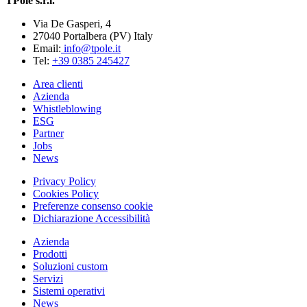
TPole s.r.l.
Via De Gasperi, 4
27040 Portalbera (PV) Italy
Email:
info@tpole.it
Tel:
+39 0385 245427
Area clienti
Azienda
Whistleblowing
ESG
Partner
Jobs
News
Privacy Policy
Cookies Policy
Preferenze consenso cookie
Dichiarazione Accessibilità
Azienda
Prodotti
Soluzioni custom
Servizi
Sistemi operativi
News