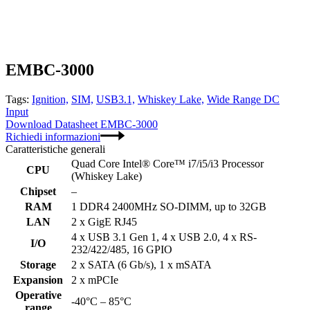
EMBC-3000
Tags:
Ignition,
SIM,
USB3.1,
Whiskey Lake,
Wide Range DC
Input
Download Datasheet EMBC-3000
Richiedi informazioni
Caratteristiche generali
Quad Core Intel® Core™ i7/i5/i3 Processor
CPU
(Whiskey Lake)
Chipset
–
RAM
1 DDR4 2400MHz SO-DIMM, up to 32GB
LAN
2 x GigE RJ45
4 x USB 3.1 Gen 1, 4 x USB 2.0, 4 x RS-
I/O
232/422/485, 16 GPIO
Storage
2 x SATA (6 Gb/s), 1 x mSATA
Expansion
2 x mPCIe
Operative
-40°C – 85°C
range