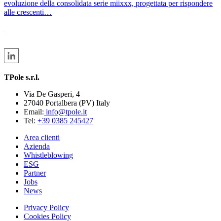
evoluzione della consolidata serie miixxx, progettata per rispondere
alle crescenti…
TPole s.r.l.
Via De Gasperi, 4
27040 Portalbera (PV) Italy
Email:
info@tpole.it
Tel:
+39 0385 245427
Area clienti
Azienda
Whistleblowing
ESG
Partner
Jobs
News
Privacy Policy
Cookies Policy