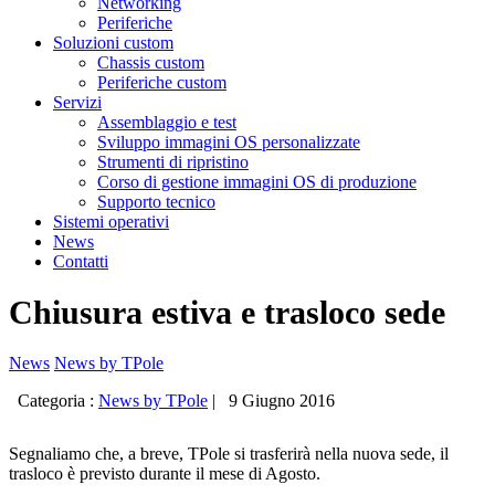
Networking
Periferiche
Soluzioni custom
Chassis custom
Periferiche custom
Servizi
Assemblaggio e test
Sviluppo immagini OS personalizzate
Strumenti di ripristino
Corso di gestione immagini OS di produzione
Supporto tecnico
Sistemi operativi
News
Contatti
Chiusura estiva e trasloco sede
News
News by TPole
Categoria :
News by TPole
|
9 Giugno 2016
Segnaliamo che, a breve, TPole si trasferirà nella nuova sede, il
trasloco è previsto durante il mese di Agosto.