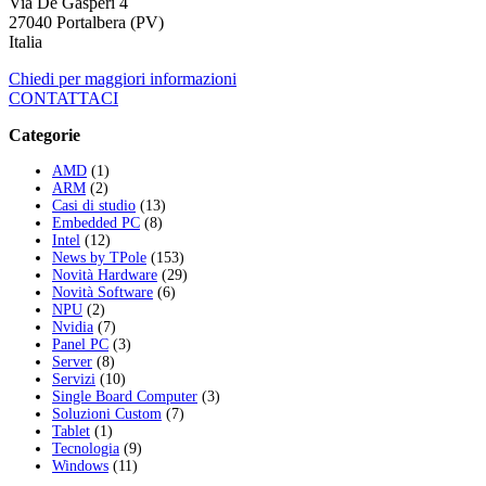
Via De Gasperi 4
27040 Portalbera (PV)
Italia
Chiedi per maggiori informazioni
CONTATTACI
Categorie
AMD
(1)
ARM
(2)
Casi di studio
(13)
Embedded PC
(8)
Intel
(12)
News by TPole
(153)
Novità Hardware
(29)
Novità Software
(6)
NPU
(2)
Nvidia
(7)
Panel PC
(3)
Server
(8)
Servizi
(10)
Single Board Computer
(3)
Soluzioni Custom
(7)
Tablet
(1)
Tecnologia
(9)
Windows
(11)