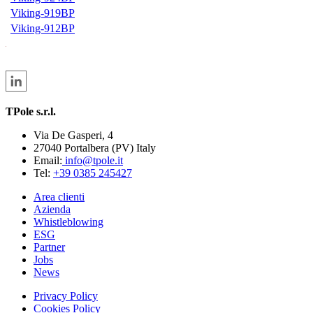
Viking-919BP
Viking-912BP
TPole s.r.l.
Via De Gasperi, 4
27040 Portalbera (PV) Italy
Email:
info@tpole.it
Tel:
+39 0385 245427
Area clienti
Azienda
Whistleblowing
ESG
Partner
Jobs
News
Privacy Policy
Cookies Policy