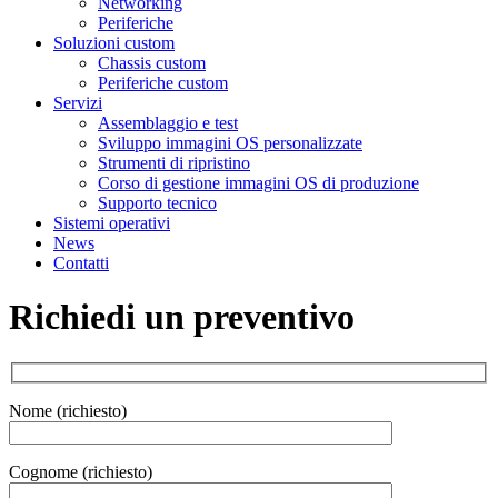
Networking
Periferiche
Soluzioni custom
Chassis custom
Periferiche custom
Servizi
Assemblaggio e test
Sviluppo immagini OS personalizzate
Strumenti di ripristino
Corso di gestione immagini OS di produzione
Supporto tecnico
Sistemi operativi
News
Contatti
Richiedi un preventivo
Nome (richiesto)
Cognome (richiesto)