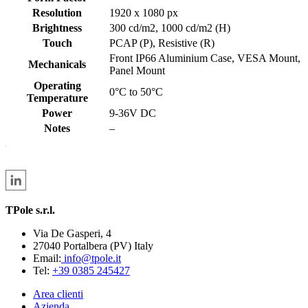
Resolution
1920 x 1080 px
Brightness
300 cd/m2, 1000 cd/m2 (H)
Touch
PCAP (P), Resistive (R)
Front IP66 Aluminium Case, VESA Mount,
Mechanicals
Panel Mount
Operating
0°C to 50°C
Temperature
Power
9-36V DC
Notes
–
TPole s.r.l.
Via De Gasperi, 4
27040 Portalbera (PV) Italy
Email:
info@tpole.it
Tel:
+39 0385 245427
Area clienti
Azienda