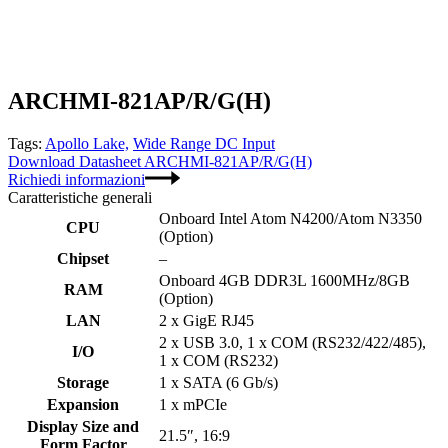
ARCHMI-821AP/R/G(H)
Tags:
Apollo Lake,
Wide Range DC Input
Download Datasheet ARCHMI-821AP/R/G(H)
Richiedi informazioni
Caratteristiche generali
Onboard Intel Atom N4200/Atom N3350
CPU
(Option)
Chipset
–
Onboard 4GB DDR3L 1600MHz/8GB
RAM
(Option)
LAN
2 x GigE RJ45
2 x USB 3.0, 1 x COM (RS232/422/485),
I/O
1 x COM (RS232)
Storage
1 x SATA (6 Gb/s)
Expansion
1 x mPCIe
Display Size and
21.5″, 16:9
Form Factor