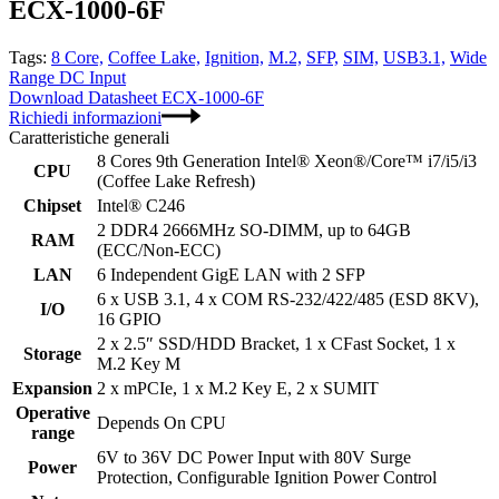
ECX-1000-6F
Tags:
8 Core,
Coffee Lake,
Ignition,
M.2,
SFP,
SIM,
USB3.1,
Wide
Range DC Input
Download Datasheet ECX-1000-6F
Richiedi informazioni
Caratteristiche generali
8 Cores 9th Generation Intel® Xeon®/Core™ i7/i5/i3
CPU
(Coffee Lake Refresh)
Chipset
Intel® C246
2 DDR4 2666MHz SO-DIMM, up to 64GB
RAM
(ECC/Non-ECC)
LAN
6 Independent GigE LAN with 2 SFP
6 x USB 3.1, 4 x COM RS-232/422/485 (ESD 8KV),
I/O
16 GPIO
2 x 2.5″ SSD/HDD Bracket, 1 x CFast Socket, 1 x
Storage
M.2 Key M
Expansion
2 x mPCIe, 1 x M.2 Key E, 2 x SUMIT
Operative
Depends On CPU
range
6V to 36V DC Power Input with 80V Surge
Power
Protection, Configurable Ignition Power Control