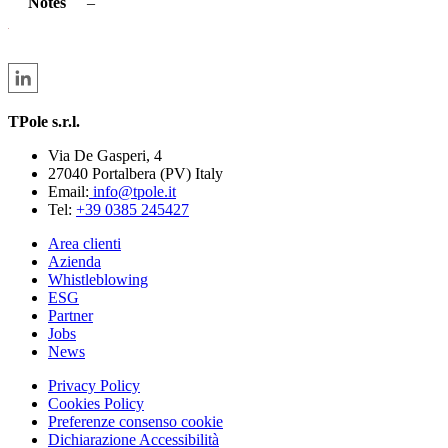
Notes
–
TPole s.r.l.
Via De Gasperi, 4
27040 Portalbera (PV) Italy
Email:
info@tpole.it
Tel:
+39 0385 245427
Area clienti
Azienda
Whistleblowing
ESG
Partner
Jobs
News
Privacy Policy
Cookies Policy
Preferenze consenso cookie
Dichiarazione Accessibilità