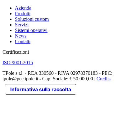
Azienda
Prodotti
Soluzioni custom
Servizi
Sistemi operativi
News
Contatti
Certificazioni
ISO 9001:2015
TPole s.r.l. - REA 330560 - P.IVA 02978370183 - PEC:
tpole@pec.tpole.it - Cap. Sociale: € 50.000,00 |
Credits
Informativa sulla raccolta